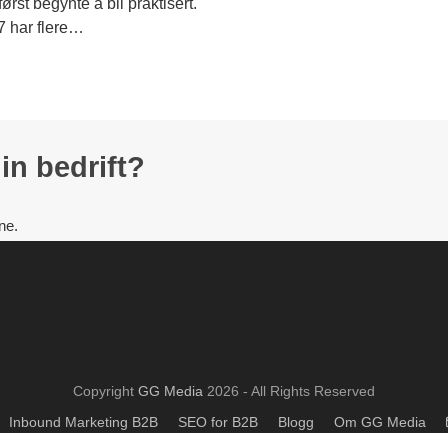
ørst begynte å bli praktisert.
7 har flere…
din bedrift?
ne.
Copyright
GG Media
2026 - All Rights Reserved
Inbound Marketing B2B
SEO for B2B
Blogg
Om GG Media