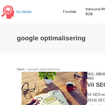
Skip
to
Inbound M
Forside
B2B
content
google optimalisering
Hjem
»
google optimalisering
SEO - SØKE
RÅD
Vil S
Vil SEO no
2014) SEO 