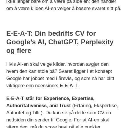
ikke lenger bare om å være på side én; den handler
om å være kilden AI-en velger å basere svaret sitt på.
E-E-A-T: Din bedrifts CV for
Google’s AI, ChatGPT, Perplexity
og flere
Hvis AI-en skal velge kilder, hvordan avgjør den
hvem den kan stole på? Svaret ligger i et konsept
Google har jobbet med i årevis, og som nå har blitt
viktigere enn noensinne:
E-E-A-T
.
E-E-A-T står for Experience, Expertise,
Authoritativeness, and Trust
(Erfaring, Ekspertise,
Autoritet og Tillit). Du kan se på dette som CV-en
nettsiden din sender til Google. For at AI-en skal
sitere deg, må du score høyt på alle punkter.