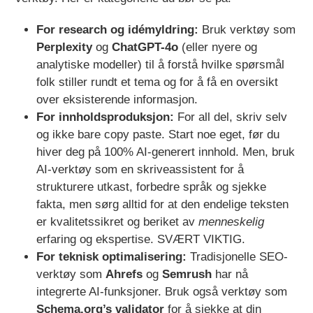
For research og idémyldring:
Bruk verktøy som
Perplexity
og
ChatGPT-4o
(eller nyere og
analytiske modeller) til å forstå hvilke spørsmål
folk stiller rundt et tema og for å få en oversikt
over eksisterende informasjon.
For innholdsproduksjon:
For all del, skriv selv
og ikke bare copy paste. Start noe eget, før du
hiver deg på 100% AI-generert innhold. Men, bruk
AI-verktøy som en skriveassistent for å
strukturere utkast, forbedre språk og sjekke
fakta, men sørg alltid for at den endelige teksten
er kvalitetssikret og beriket av
menneskelig
erfaring og ekspertise. SVÆRT VIKTIG.
For teknisk optimalisering:
Tradisjonelle SEO-
verktøy som
Ahrefs
og
Semrush
har nå
integrerte AI-funksjoner. Bruk også verktøy som
Schema.org’s validator
for å sjekke at din