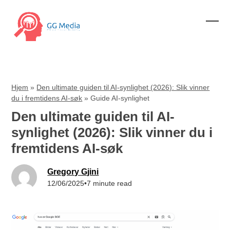
Skip
to
content
Ope
Clos
mobi
mobi
men
men
Hjem
»
Den ultimate guiden til AI-synlighet (2026): Slik vinner
du i fremtidens AI-søk
»
Guide AI-synlighet
Den ultimate guiden til AI-
synlighet (2026): Slik vinner du i
fremtidens AI-søk
Gregory Gjini
12/06/2025
•
7 minute read