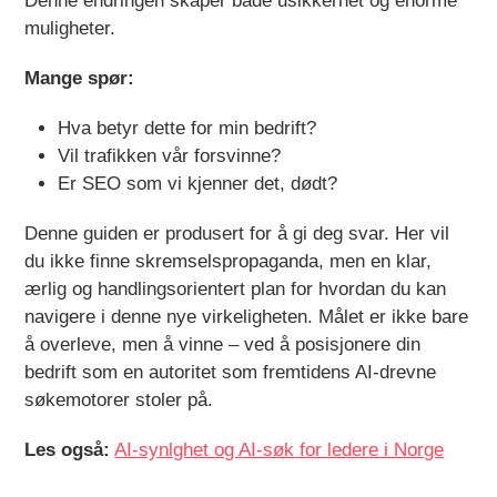
Denne endringen skaper både usikkerhet og enorme
muligheter.
Mange spør:
Hva betyr dette for min bedrift?
Vil trafikken vår forsvinne?
Er SEO som vi kjenner det, dødt?
Denne guiden er produsert for å gi deg svar. Her vil
du ikke finne skremselspropaganda, men en klar,
ærlig og handlingsorientert plan for hvordan du kan
navigere i denne nye virkeligheten. Målet er ikke bare
å overleve, men å vinne – ved å posisjonere din
bedrift som en autoritet som fremtidens AI-drevne
søkemotorer stoler på.
Les også:
AI-synlghet og AI-søk for ledere i Norge