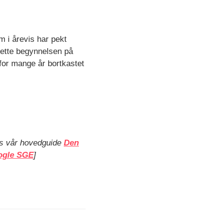
m i årevis har pekt
 dette begynnelsen på
 for mange år bortkastet
les vår hovedguide
Den
oogle SGE
]