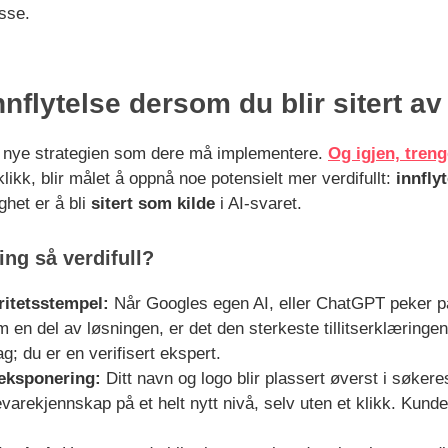
esse.
innflytelse dersom du blir sitert av
en nye strategien som dere må implementere.
Og igjen, treng
ikk, blir målet å oppnå noe potensielt mer verdifullt:
innfly
ghet er å bli
sitert som kilde
i AI-svaret.
ing så verdifull?
ritetsstempel:
Når Googles egen AI, eller ChatGPT peker p
 en del av løsningen, er det den sterkeste tillitserklæringen
ag; du er en verifisert ekspert.
eksponering:
Ditt navn og logo blir plassert øverst i søkeres
arekjennskap på et helt nytt nivå, selv uten et klikk. Kun