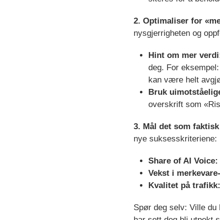
2. Optimaliser for «m
nysgjerrigheten og oppf
Hint om mer verdi
deg. For eksempel: 
kan være helt avg
Bruk uimotståelige
overskrift som «Ri
3. Mål det som faktisk
nye suksesskriteriene:
Share of AI Voice:
Vekst i merkevare
Kvalitet på trafikk
Spør deg selv: Ville du
har sett deg bli utpekt