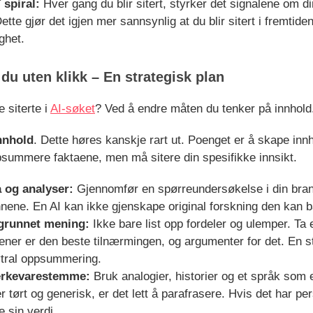
 spiral:
Hver gang du blir sitert, styrker det signalene om di
Dette gjør det igjen mer sannsynlig at du blir sitert i fremtide
ghet.
 du uten klikk – En strategisk plan
 siterte i
AI-søket
? Ved å endre måten du tenker på innhold
nnhold
. Dette høres kanskje rart ut. Poenget er å skape inn
psummere faktaene, men må sitere din spesifikke innsikt.
 og analyser:
Gjennomfør en spørreundersøkelse i din bran
nnene. En AI kan ikke gjenskape original forskning den kan b
egrunnet mening:
Ikke bare list opp fordeler og ulemper. Ta 
ner er den beste tilnærmingen, og argumenter for det. En s
ytral oppsummering.
merkevarestemme:
Bruk analogier, historier og et språk som er
er tørt og generisk, er det lett å parafrasere. Hvis det har pe
e sin verdi.