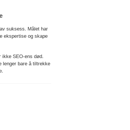
e
n av suksess. Målet har
ere ekspertise og skape
er ikke SEO-ens død.
e lenger bare å tiltrekke
e.