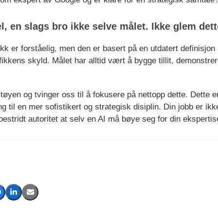
el, en slags bro ikke selve målet. Ikke glem dett
ikk er forståelig, men den er basert på en utdatert definisjo
rafikkens skyld. Målet har alltid vært å bygge tillit, demonstr
tøyen og tvinger oss til å fokusere på nettopp dette. Dette 
 til en mer sofistikert og strategisk disiplin. Din jobb er ikk
bestridt autoritet at selv en AI må bøye seg for din ekspertis