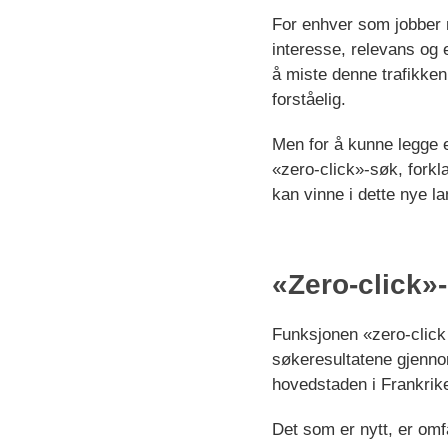
For enhver som jobber m
interesse, relevans og e
å miste denne trafikken
forståelig.
Men for å kunne legge e
«zero-click»-søk, forkla
kan vinne i dette nye l
«Zero-click»-
Funksjonen «zero-click 
søkeresultatene gjenno
hovedstaden i Frankrike
Det som er nytt, er om