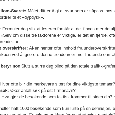
ellom-Svaret»
Målet ditt er å gi et svar som er såpass innsikt
ordrer til et «dypdykk».
:
Formuler deg slik at leseren forstår at det finnes mer detal
«Selv om disse tre faktorene er viktige, er det en fjerde, of
jørende…»
 overskrifter:
AI-en henter ofte innhold fra underoverskrift
sikoen ved å ignorere denne trenden» er mer fristende enn 
 betyr noe
Slutt å stirre deg blind på den totale trafikk-gra
Hvor ofte blir din merkevare sitert for dine viktigste temaer?
-søk:
Øker antall søk på ditt firmanavn?
:
Hva gjør de besøkende som faktisk kommer til siden din? 
 heller hatt 1000 besøkende som kun lurte på en definisjon,
 som ekspert av Google og er klare for en strategisk samtale