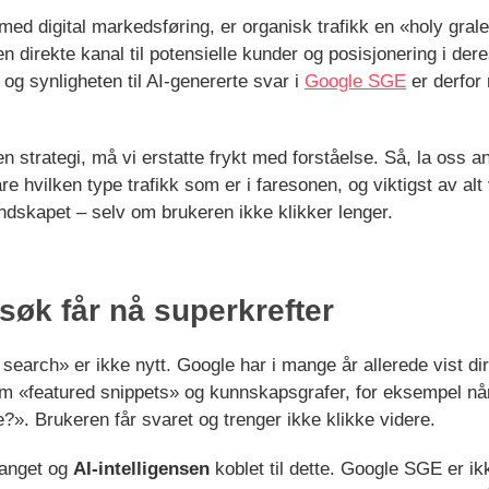
ed digital markedsføring, er organisk trafikk en «holy gral
n direkte kanal til potensielle kunder og posisjonering i dere
 og synligheten til AI-genererte svar i
Google SGE
er derfor 
n strategi, må vi erstatte frykt med forståelse. Så, la oss a
re hvilken type trafikk som er i faresonen, og viktigst av al
andskapet – selv om brukeren ikke klikker lenger.
søk får nå superkrefter
search» er ikke nytt. Google har i mange år allerede vist dir
m «featured snippets» og kunnskapsgrafer, for eksempel nå
?». Brukeren får svaret og trenger ikke klikke videre.
fanget og
AI-intelligensen
koblet til dette. Google SGE er ikke