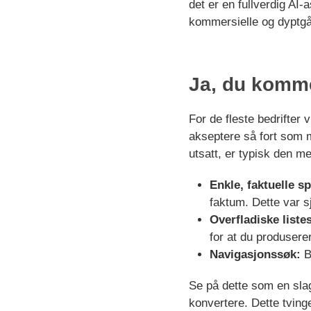
det er en fullverdig AI
kommersielle og dyptg
Ja, du kommer
For de fleste bedrifter
akseptere så fort som m
utsatt, er typisk den m
Enkle, faktuelle s
faktum. Dette var s
Overfladiske liste
for at du produsere
Navigasjonssøk:
Br
Se på dette som en slag
konvertere. Dette tvinge