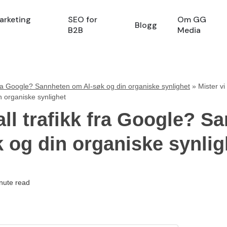
arketing
SEO for
Om GG
Blogg
B2B
Media
k fra Google? Sannheten om AI-søk og din organiske synlighet
»
Mister vi
 organiske synlighet
 all trafikk fra Google? S
 og din organiske synlig
nute read