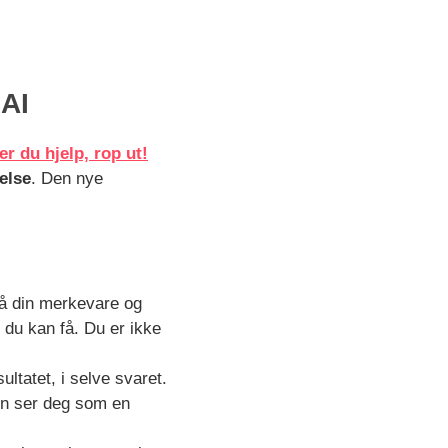
 AI
er du hjelp, rop ut!
telse
. Den nye
å din merkevare og
 du kan få. Du er ikke
ultatet, i selve svaret.
den ser deg som en