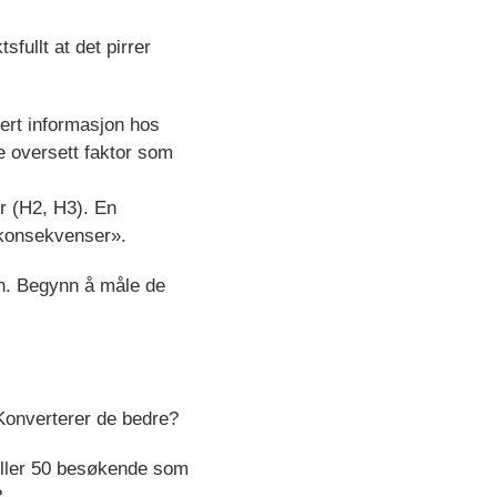
sfullt at det pirrer
jert informasjon hos
te oversett faktor som
er (H2, H3). En
«konsekvenser».
fen. Begynn å måle de
Konverterer de bedre?
 eller 50 besøkende som
?