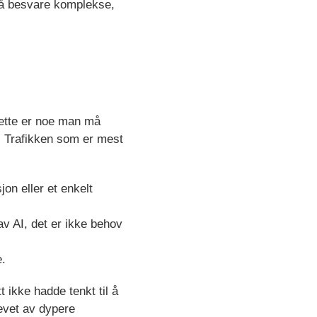
or å besvare komplekse,
Dette er noe man må
r. Trafikken som er mest
on eller et enkelt
av AI, det er ikke behov
e.
 ikke hadde tenkt til å
revet av dypere