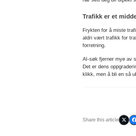
Trafikk er et midd
Frykten for å miste traf
aldri vært trafikk for t
forretning.
AI-søk fjerner mye av s
Det er dens oppgradering
klikk, men å bli en så u
Share this article