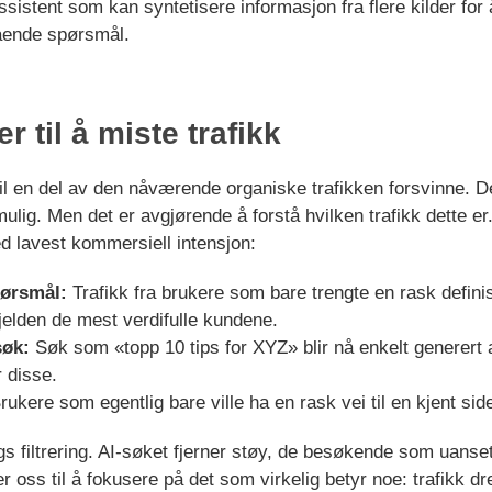
-assistent som kan syntetisere informasjon fra flere kilder f
ående spørsmål.
 til å miste trafikk
 vil en del av den nåværende organiske trafikken forsvinne. 
ulig. Men det er avgjørende å forstå hvilken trafikk dette e
ed lavest kommersiell intensjon:
pørsmål:
Trafikk fra brukere som bare trengte en rask definisj
jelden de mest verdifulle kundene.
søk:
Søk som «topp 10 tips for XYZ» blir nå enkelt generert 
r disse.
ukere som egentlig bare ville ha en rask vei til en kjent sid
s filtrering. AI-søket fjerner støy, de besøkende som uansett
r oss til å fokusere på det som virkelig betyr noe: trafikk d