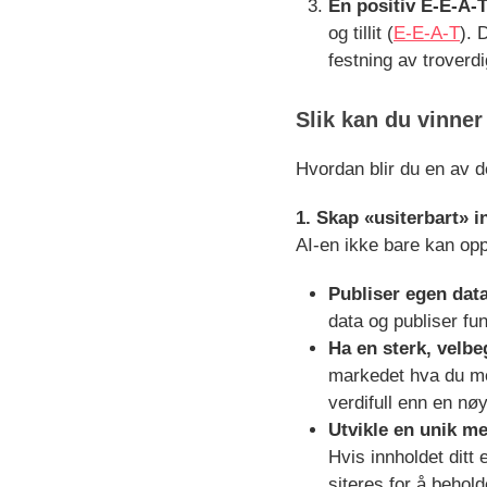
En positiv E-E-A-T
og tillit (
E-E-A-T
). 
festning av troverdi
Slik kan du vinner
Hvordan blir du en av de
1. Skap «usiterbart» i
AI-en ikke bare kan op
Publiser egen data
data og publiser fu
Ha en sterk, velb
markedet hva du me
verdifull enn en nø
Utvikle en unik 
Hvis innholdet ditt 
siteres for å behold