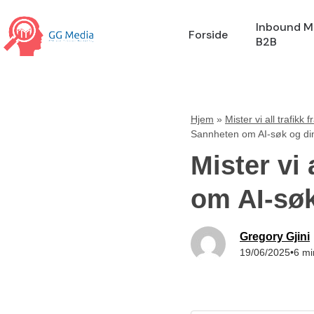
Skip
to
Inbound M
Forside
B2B
content
Hjem
»
Mister vi all trafik
Sannheten om AI-søk og din
Mister vi
om AI-søk
Gregory Gjini
19/06/2025
•
6 mi