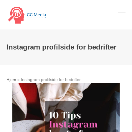
Skip
to
content
Ope
Clos
mobi
mobi
men
men
Instagram profilside for bedrifter
Hjem
»
Instagram profilside for bedrifter